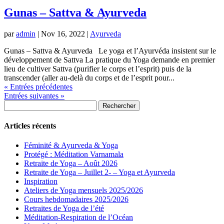
Gunas – Sattva & Ayurveda
par
admin
|
Nov 16, 2022
|
Ayurveda
Gunas – Sattva & Ayurveda Le yoga et l’Ayurvéda insistent sur le
développement de Sattva La pratique du Yoga demande en premier
lieu de cultiver Sattva (purifier le corps et l’esprit) puis de la
transcender (aller au-delà du corps et de l’esprit pour...
« Entrées précédentes
Entrées suivantes »
Rechercher :
Articles récents
Féminité & Ayurveda & Yoga
Protégé : Méditation Varnamala
Retraite de Yoga – Août 2026
Retraite de Yoga – Juillet 2- – Yoga et Ayurveda
Inspiration
Ateliers de Yoga mensuels 2025/2026
Cours hebdomadaires 2025/2026
Retraites de Yoga de l’été
Méditation-Respiration de l’Océan