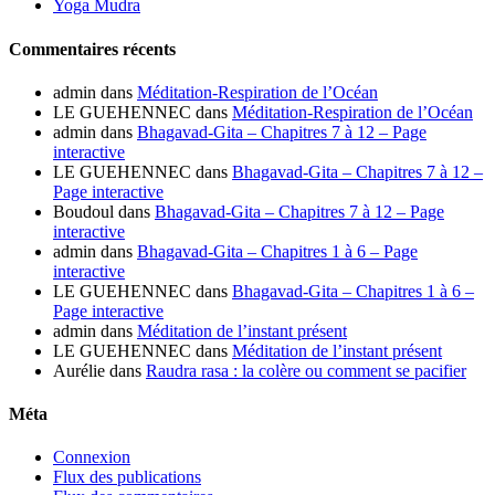
Yoga Mudra
Commentaires récents
admin
dans
Méditation-Respiration de l’Océan
LE GUEHENNEC
dans
Méditation-Respiration de l’Océan
admin
dans
Bhagavad-Gita – Chapitres 7 à 12 – Page
interactive
LE GUEHENNEC
dans
Bhagavad-Gita – Chapitres 7 à 12 –
Page interactive
Boudoul
dans
Bhagavad-Gita – Chapitres 7 à 12 – Page
interactive
admin
dans
Bhagavad-Gita – Chapitres 1 à 6 – Page
interactive
LE GUEHENNEC
dans
Bhagavad-Gita – Chapitres 1 à 6 –
Page interactive
admin
dans
Méditation de l’instant présent
LE GUEHENNEC
dans
Méditation de l’instant présent
Aurélie
dans
Raudra rasa : la colère ou comment se pacifier
Méta
Connexion
Flux des publications