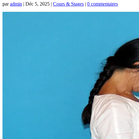
par
admin
|
Déc 5, 2025
|
Cours & Stages
|
0 commentaires