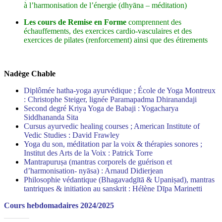
à l’harmonisation de l’énergie (dhyāna – méditation)
Les cours de Remise en Forme
comprennent des
échauffements, des exercices cardio-vasculaires et des
exercices de pilates (renforcement) ainsi que des étirements
Nadège Chable
Diplômée hatha-yoga ayurvédique ; École de Yoga Montreux
: Christophe Steiger, lignée Paramapadma Dhiranandaji
Second degré Kriya Yoga de Babaji : Yogacharya
Siddhananda Sita
Cursus ayurvedic healing courses ; American Institute of
Vedic Studies : David Frawley
Yoga du son, méditation par la voix & thérapies sonores ;
Institut des Arts de la Voix : Patrick Torre
Mantrapuruṣa (mantras corporels de guérison et
d’harmonisation- nyāsa) : Arnaud Didierjean
Philosophie védantique (Bhagavadgītā & Upaniṣad), mantras
tantriques & initiation au sanskrit : Hélène Dīpa Marinetti
Cours hebdomadaires 2024/2025