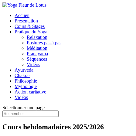
Accueil
Présentation
Cours & Stages
Pratique du Yoga
Relaxation
Postures pas à pas
Méditation
Pranayama
Séquences
Vidéos
Ayurveda
Chakras
Philosophie
Mythologie
Action caritative
Vidéos
Sélectionner une page
Cours hebdomadaires 2025/2026