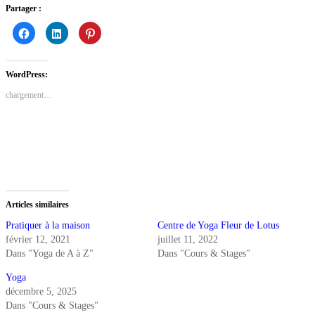
Partager :
Cliquez
Cliquez
Cliquez
pour
pour
pour
partager
partager
partager
sur
sur
sur
Facebook(ouvre
LinkedIn(ouvre
Pinterest(ouvre
dans
dans
dans
WordPress:
une
une
une
nouvelle
nouvelle
nouvelle
chargement…
fenêtre)
fenêtre)
fenêtre)
Articles similaires
Pratiquer à la maison
Centre de Yoga Fleur de Lotus
février 12, 2021
juillet 11, 2022
Dans "Yoga de A à Z"
Dans "Cours & Stages"
Yoga
décembre 5, 2025
Dans "Cours & Stages"