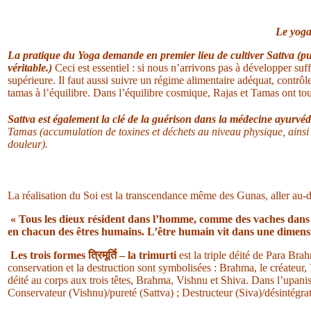
Le yoga
La pratique du Yoga demande en premier lieu de cultiver Sattva (purif
véritable.)
Ceci est essentiel : si nous n’arrivons pas à développer suf
supérieure. Il faut aussi suivre un régime alimentaire adéquat, contrôler
tamas à l’équilibre. Dans l’équilibre cosmique, Rajas et Tamas ont tout
Sattva est également la clé de la guérison dans la médecine ayurvé
Tamas (accumulation de toxines et déchets au niveau physique, ainsi 
douleur).
La réalisation du Soi est la transcendance même des Gunas, aller au-d
« Tous les dieux résident dans l’homme, comme des vaches dans u
en chacun des êtres humains. L’être humain vit dans une dimen
Les trois formes
त्रिमूर्ति
– la trimurti
est la triple déité de Para Bra
conservation et la destruction sont symbolisées : Brahma, le créateur,
déité au corps aux trois têtes, Brahma, Vishnu et Shiva. Dans l’upani
Conservateur (Vishnu)/pureté (Sattva) ; Destructeur (Siva)/désintégra