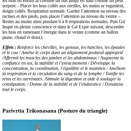
les bras en étirant la colonne du bas jusqu’en haut comme un petit
serpent – Placer les bras collés aux oreilles, les mains se regardent,
doigts collés. Respiration normale. Garder l’attention au niveau des
racines et des pieds, puis placer l’attention au niveau du ventre –
Rester au moins ainsi pendant 6 à 8 respirations normales. Puis Gd
Inspir en pleine conscience et dans le Gd Expir suivant, descendre
les bras en ramenant l’énergie dans le ventre (comme un ballon
jaune, chaud et doux).
E
ffets :
Renforce les chevilles, les genoux, les hanches, les épaules
et le cou / Amène le corps dans un alignement postural approprié
/Affermit les muscles des jambes et les abdominaux / Augmente la
confiance en soi, la stabilité et l’enracinement / Développe la
concentration, la coordination, l’équilibre et le maintien / Améliore
la respiration et la circulation du sang et de la lymphe / Tonifie les
reins et les surrénales. /Stimule la digestion et aide à soulager la
constipation. / Donne de la stabilité et de l’endurance / Dynamise
tout le corp
s.
Parivrtta Trikonasana (Posture du triangle)