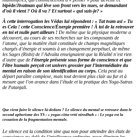
bipède/Jivatman qui lève son front vers les nues, se demandant
d’où il vient ? Où il va ? Et surtout « qui suis-je? »
À cette interrogation les Védas lui répondent : « Tat tvam asi » Tu
es Cela ! cette Conscience/Énergie première ! À toi de la retrouver
en toi et nulle part ailleurs !
De même que la physique moderne a
découvert, au cours de ses recherches sur les composants de
l’atome, que la matière était constituée de champs magnétiques
chargés d’énergie et soumis à un changement perpétuel, de même
les Sages (Rishi) de l’Advaïta enseignaient que la Réalité n’est rien
d’autre que de
l’énergie présente sous forme de conscience et que
l’être humain perçoit cet univers grossier par l’intermédiaire du
mental en raison de son identification au corps.
Cela peut au
départ paraître complexe, mais tout devient plus clair au fur et à
mesure que l’on avance dans l’étude et la pratique des Yoga-Sutras
de Patanjali.
Que vient faire le silence là-dedans ? Le silence du mental se retrouve dans le
second aphorisme des YS : « yogas citta-vrtti nirodhah » : Le yoga est la
cessation de la fragmentation mentale.
Le silence est la condition sine qua non pour atteindre des états de
conscience au-delà de l’intelligence ordinaire, pour éliminer les