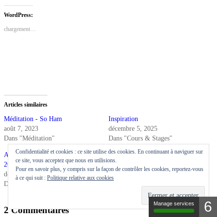
sur
sur
sur
Facebook(ouvre
LinkedIn(ouvre
Pinterest(ouvre
dans
dans
dans
WordPress:
une
une
une
nouvelle
nouvelle
nouvelle
chargement…
fenêtre)
fenêtre)
fenêtre)
Articles similaires
Méditation - So Ham
Inspiration
août 7, 2023
décembre 5, 2025
Dans "Méditation"
Dans "Cours & Stages"
Confidentialité et cookies : ce site utilise des cookies. En continuant à naviguer sur
Ateliers de Yoga mensuels
ce site, vous acceptez que nous en utilisions.
2025/2026
Pour en savoir plus, y compris sur la façon de contrôler les cookies, reportez-vous
décembre 5, 2025
à ce qui suit :
Politique relative aux cookies
Dans "Chakras"
6
Manage services
2 Commentaires