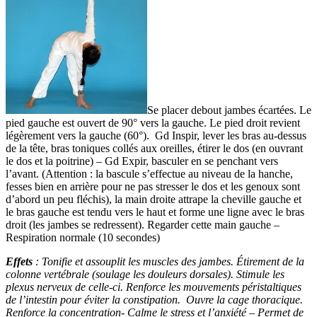
Se placer debout jambes écartées. Le
pied gauche est ouvert de 90° vers la gauche. Le pied droit revient
légèrement vers la gauche (60°). Gd Inspir, lever les bras au-dessus
de la tête, bras toniques collés aux oreilles, étirer le dos (en ouvrant
le dos et la poitrine) – Gd Expir, basculer en se penchant vers
l’avant. (Attention : la bascule s’effectue au niveau de la hanche,
fesses bien en arrière pour ne pas stresser le dos et les genoux sont
d’abord un peu fléchis), la main droite attrape la cheville gauche et
le bras gauche est tendu vers le haut et forme une ligne avec le bras
droit (les jambes se redressent). Regarder cette main gauche –
Respiration normale (10 secondes)
Effets
: Tonifie et assouplit les muscles des jambes. Étirement de la
colonne vertébrale (soulage les douleurs dorsales). Stimule les
plexus nerveux de celle-ci. Renforce les mouvements péristaltiques
de l’intestin pour éviter la constipation. Ouvre la cage thoracique.
Renforce la concentration- Calme le stress et l’anxiété – Permet de