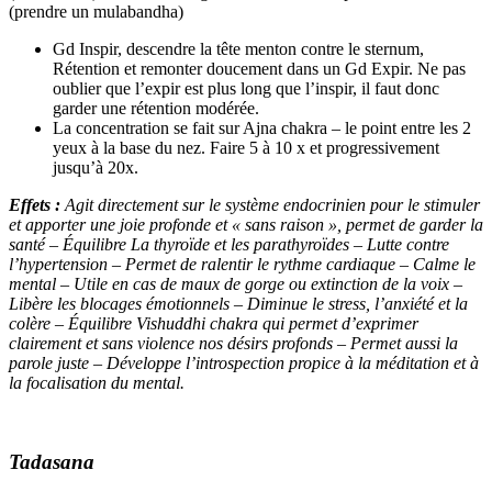
(prendre un mulabandha)
Gd Inspir, descendre la tête menton contre le sternum,
Rétention et remonter doucement dans un Gd Expir. Ne pas
oublier que l’expir est plus long que l’inspir, il faut donc
garder une rétention modérée.
La concentration se fait sur Ajna chakra – le point entre les 2
yeux à la base du nez. Faire 5 à 10 x et progressivement
jusqu’à 20x.
Effets :
Agit directement sur le système endocrinien pour le stimuler
et apporter une joie profonde et « sans raison », permet de garder la
santé – Équilibre La thyroïde et les parathyroïdes – Lutte contre
l’hypertension – Permet de ralentir le rythme cardiaque – Calme le
mental – Utile en cas de maux de gorge ou extinction de la voix –
Libère les blocages émotionnels –
Diminue le stress, l’anxiété et la
colère –
Équilibre Vishuddhi chakra qui permet d’exprimer
clairement et sans violence nos désirs profonds – Permet aussi la
parole juste
–
Développe l’introspection propice à la méditation et à
la focalisation du mental.
Tadasana