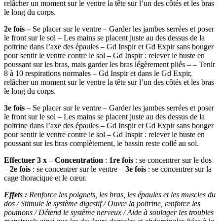
relâcher un moment sur le ventre la tête sur l’un des côtés et les bras
le long du corps.
2e fois –
Se placer sur le ventre – Garder les jambes serrées et poser
le front sur le sol – Les mains se placent juste au des dessus de la
poitrine dans l’axe des épaules – Gd Inspir et Gd Expir sans bouger
pour sentir le ventre contre le sol – Gd Inspir : relever le buste en
poussant sur les bras, mais garder les bras légèrement pliés – – Tenir
8 à 10 respirations normales – Gd Inspir et dans le Gd Expir,
relâcher un moment sur le ventre la tête sur l’un des côtés et les bras
le long du corps.
3e fois –
Se placer sur le ventre – Garder les jambes serrées et poser
le front sur le sol – Les mains se placent juste au des dessus de la
poitrine dans l’axe des épaules – Gd Inspir et Gd Expir sans bouger
pour sentir le ventre contre le sol – Gd Inspir : relever le buste en
poussant sur les bras complètement, le bassin reste collé au sol.
Effectuer 3 x –
Concentration
:
1re fois
: se concentrer sur le dos
–
2e fois
: se concentrer sur le ventre –
3e fois
: se concentrer sur la
cage thoracique et le cœur.
Effets :
Renforce les poignets, les bras, les épaules et les muscles du
dos / Stimule le système digestif / Ouvre la poitrine, renforce les
poumons / Détend le système nerveux / Aide à soulager les troubles