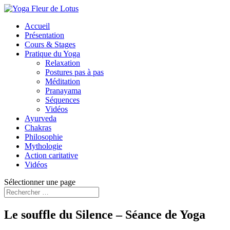
Accueil
Présentation
Cours & Stages
Pratique du Yoga
Relaxation
Postures pas à pas
Méditation
Pranayama
Séquences
Vidéos
Ayurveda
Chakras
Philosophie
Mythologie
Action caritative
Vidéos
Sélectionner une page
Le souffle du Silence – Séance de Yoga