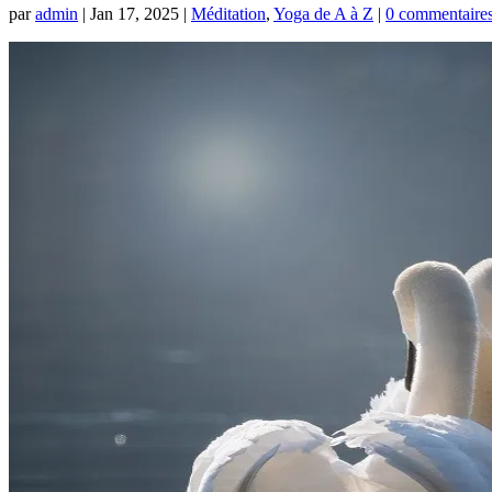
par
admin
|
Jan 17, 2025
|
Méditation
,
Yoga de A à Z
|
0 commentaire