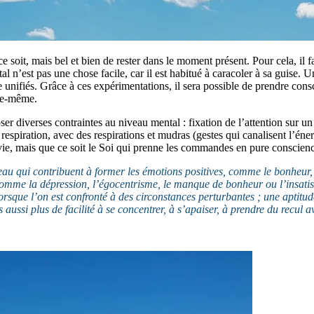
ce soit, mais bel et bien de rester dans le moment présent. Pour cela, il
l n’est pas une chose facile, car il est habitué à caracoler à sa guise. 
ce unifiés. Grâce à ces expérimentations, il sera possible de prendre co
lle-même.
r diverses contraintes au niveau mental : fixation de l’attention sur un
espiration, avec des respirations et mudras (gestes qui canalisent l’éner
e vie, mais que ce soit le Soi qui prenne les commandes en pure conscien
au qui contribuent à former les émotions positives, comme le bonheur, l’
comme la dépression, l’égocentrisme, le manque de bonheur ou l’insatis
lorsque l’on est confronté à des circonstances perturbantes ; une aptitu
aussi plus de facilité à se concentrer, à s’apaiser, à prendre du recul av