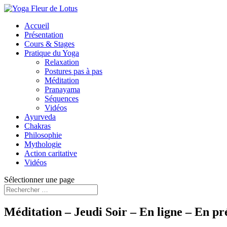
Accueil
Présentation
Cours & Stages
Pratique du Yoga
Relaxation
Postures pas à pas
Méditation
Pranayama
Séquences
Vidéos
Ayurveda
Chakras
Philosophie
Mythologie
Action caritative
Vidéos
Sélectionner une page
Méditation – Jeudi Soir – En ligne – En pr