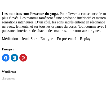
Les mantras sont l’essence du yoga.
Pour élever la conscience, le men
plus élevés. Les mantras ramènent à une profonde intériorité et mette
sensations intérieures. D’un côté, les sons sacrés entrent en résonance 
nerveux, le mental et sur tous les organes du corps (tout comme avec le
puissance intérieure de chacun des mantras, un retour aux origines.
Méditation – Jeudi Soir – En ligne – En présentiel – Replay
Partager :
Cliquez
Cliquez
Cliquez
pour
pour
pour
partager
partager
partager
sur
sur
sur
Facebook(ouvre
LinkedIn(ouvre
Pinterest(ouvre
dans
dans
dans
WordPress:
une
une
une
nouvelle
nouvelle
nouvelle
chargement…
fenêtre)
fenêtre)
fenêtre)