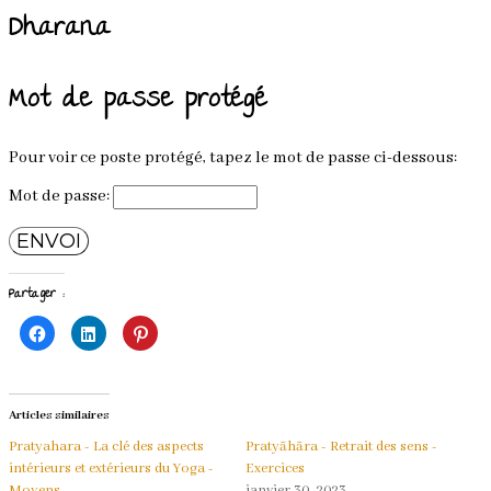
Dharana
Mot de passe protégé
Pour voir ce poste protégé, tapez le mot de passe ci-dessous:
Mot de passe:
ENVOI
Partager :
Cliquez
Cliquez
Cliquez
pour
pour
pour
partager
partager
partager
sur
sur
sur
Facebook(ouvre
LinkedIn(ouvre
Pinterest(ouvre
dans
dans
dans
une
une
une
Articles similaires
nouvelle
nouvelle
nouvelle
fenêtre)
fenêtre)
fenêtre)
Pratyahara - La clé des aspects
Pratyāhāra - Retrait des sens -
intérieurs et extérieurs du Yoga -
Exercices
Moyens
janvier 30, 2023