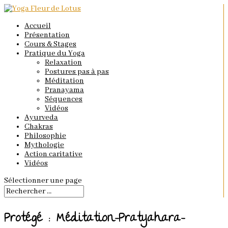
Accueil
Présentation
Cours & Stages
Pratique du Yoga
Relaxation
Postures pas à pas
Méditation
Pranayama
Séquences
Vidéos
Ayurveda
Chakras
Philosophie
Mythologie
Action caritative
Vidéos
Sélectionner une page
Protégé : Méditation-Pratyahara-