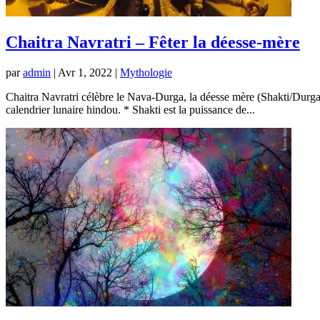
Chaitra Navratri – Fêter la déesse-mère
par
admin
|
Avr 1, 2022
|
Mythologie
Chaitra Navratri célèbre le Nava-Durga, la déesse mère (Shakti/Durga
calendrier lunaire hindou. * Shakti est la puissance de...