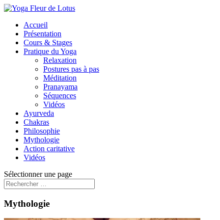
Accueil
Présentation
Cours & Stages
Pratique du Yoga
Relaxation
Postures pas à pas
Méditation
Pranayama
Séquences
Vidéos
Ayurveda
Chakras
Philosophie
Mythologie
Action caritative
Vidéos
Sélectionner une page
Mythologie