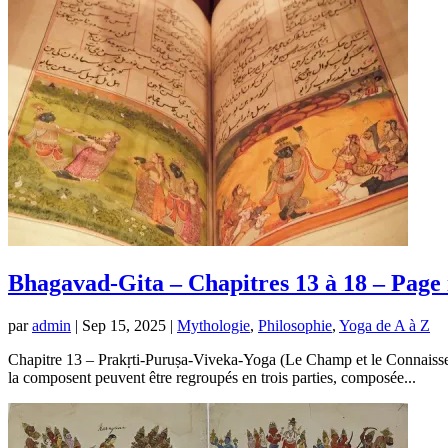
Bhagavad-Gita – Chapitres 13 à 18 – Page 
par
admin
|
Sep 15, 2025
|
Mythologie
,
Philosophie
,
Yoga de A à Z
Chapitre 13 – Prakṛti-Puruṣa-Viveka-Yoga (Le Champ et le Connaisse
la composent peuvent être regroupés en trois parties, composée...