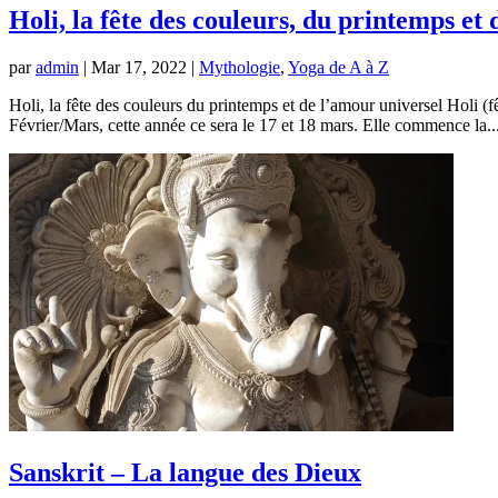
Holi, la fête des couleurs, du printemps et
par
admin
|
Mar 17, 2022
|
Mythologie
,
Yoga de A à Z
Holi, la fête des couleurs du printemps et de l’amour universel Holi (
Février/Mars, cette année ce sera le 17 et 18 mars. Elle commence la..
Sanskrit – La langue des Dieux