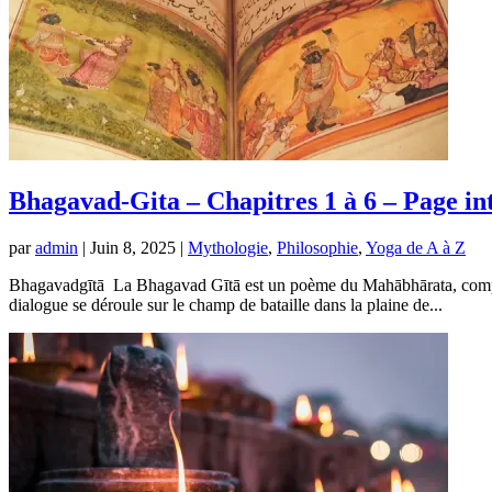
Bhagavad-Gita – Chapitres 1 à 6 – Page in
par
admin
|
Juin 8, 2025
|
Mythologie
,
Philosophie
,
Yoga de A à Z
Bhagavadgītā La Bhagavad Gītā est un poème du Mahābhārata, composé 
dialogue se déroule sur le champ de bataille dans la plaine de...