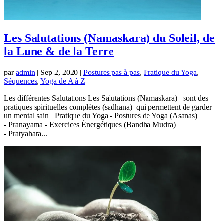
Les Salutations (Namaskara) du Soleil, de
la Lune & de la Terre
par
admin
|
Sep 2, 2020
|
Postures pas à pas
,
Pratique du Yoga
,
Séquences
,
Yoga de A à Z
Les différentes Salutations Les Salutations (Namaskara) sont des
pratiques spirituelles complètes (sadhana) qui permettent de garder
un mental sain Pratique du Yoga - Postures de Yoga (Asanas)
- Pranayama - Exercices Énergétiques (Bandha Mudra)
- Pratyahara...