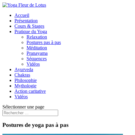
Accueil
Présentation
Cours & Stages
Pratique du Yoga
Relaxation
Postures pas à pas
Méditation
Pranayama
Séquences
Vidéos
Ayurveda
Chakras
Philosophie
Mythologie
Action caritative
Vidéos
Sélectionner une page
Postures de yoga pas à pas