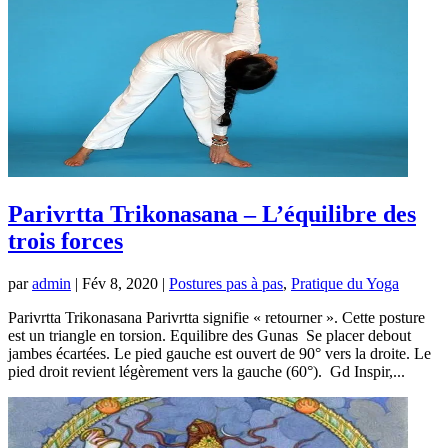
Parivrtta Trikonasana – L’équilibre des
trois forces
par
admin
|
Fév 8, 2020
|
Postures pas à pas
,
Pratique du Yoga
Parivrtta Trikonasana Parivrtta signifie « retourner ». Cette posture
est un triangle en torsion. Equilibre des Gunas Se placer debout
jambes écartées. Le pied gauche est ouvert de 90° vers la droite. Le
pied droit revient légèrement vers la gauche (60°). Gd Inspir,...