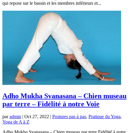
qui repose sur le bassin et les membres inférieurs et...
Adho Mukha Svanasana – Chien museau
par terre – Fidélité à notre Voie
par
admin
|
Oct 27, 2022
|
Postures pas à pas
,
Pratique du Yoga
,
Yoga de A à Z
Adho Mukha Svanasana – Chien museau par terre Fidélité à notre