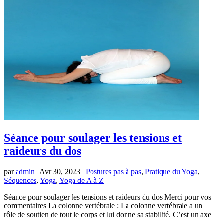
Séance pour soulager les tensions et
raideurs du dos
par
admin
|
Avr 30, 2023
|
Postures pas à pas
,
Pratique du Yoga
,
Séquences
,
Yoga
,
Yoga de A à Z
Séance pour soulager les tensions et raideurs du dos Merci pour vos
commentaires La colonne vertébrale : La colonne vertébrale a un
rôle de soutien de tout le corps et lui donne sa stabilité. C’est un axe