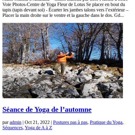
Voie Photos-Centre de Yoga Fleur de Lotus Se placer en bout du
tapis (tapis devant soi) - Écarter les jambes talons vers l’extérieur –
Placer la main droite sur le ventre et la gauche dans le dos. Gd...
Séance de Yoga de l’automne
par
admin
|
Oct 21, 2022
|
Postures pas à pas
,
Pratique du Yoga
,
Séquences
,
Yoga de A à Z